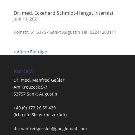
Dr. med. Eckehard Schmidt-Hengst Internist
Juni 11, 2021
Kölnstr. 51 53757 Sankt Augustin Tel: 02241203111
« Ältere Einträge
Kontakt
Dr. med. Manfred Geßler
Am Kreuzeck 5-7
53757 Sankt Augustin
+49 (0) 173 26 59 420
(Ich rufe Sie gerne zurück)
dr.manfredgessler@googlemail.com