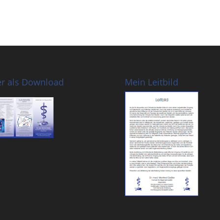
er als Download
Mein Leitbild