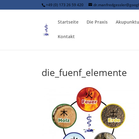
+49 (0) 173 26 59 420
dr.manfredgessler@goog
Startseite
Die Praxis
Akupunktu
Kontakt
die_fuenf_elemente