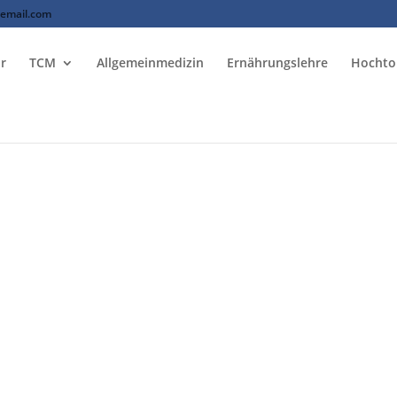
lemail.com
r
TCM
Allgemeinmedizin
Ernährungslehre
Hochto