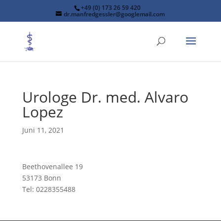
+49 (0) 173 26 59 420
dr.manfredgessler@googlemail.com
Urologe Dr. med. Alvaro
Lopez
Juni 11, 2021
Beethovenallee 19
53173 Bonn
Tel: 0228355488