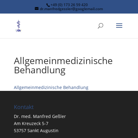
+49 (0) 173 26 59 420
dr.manfredgessler@googlemail.com
Allgemeinmedizinische
Behandlung
Allgemeinmedizinische Behandlung
Kontakt
Dr. med. Manfred Geßler
Am Kreuzeck 5-7
53757 Sankt Augustin